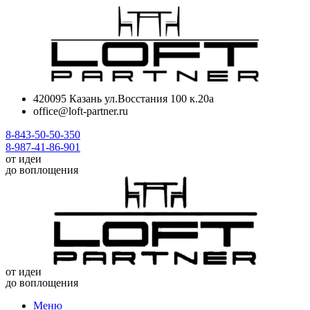
420095 Казань ул.Восстания 100 к.20а
office@loft-partner.ru
8-843-50-50-350
8-987-41-86-901
от идеи
до воплощения
от идеи
до воплощения
Меню