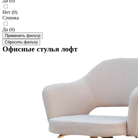
Да
(
0
)
Нет
(
0
)
Спинка
Да
(
0
)
Применить фильтр
Сбросить фильтр
Офисные стулья лофт