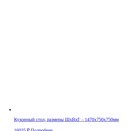
Кухонный стол, размеры ШхВхГ – 1470х750х750мм
16035
₽
Подробнее