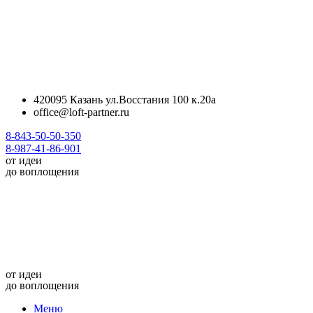
420095 Казань ул.Восстания 100 к.20а
office@loft-partner.ru
8-843-50-50-350
8-987-41-86-901
от идеи
до воплощения
от идеи
до воплощения
Меню