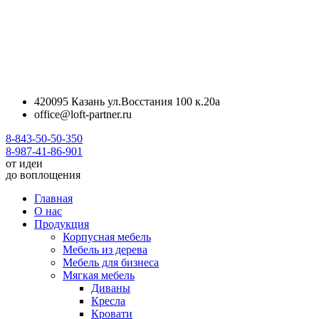
420095 Казань ул.Восстания 100 к.20а
office@loft-partner.ru
8-843-50-50-350
8-987-41-86-901
от идеи
до воплощения
Главная
О нас
Продукция
Корпусная мебель
Мебель из дерева
Мебель для бизнеса
Мягкая мебель
Диваны
Кресла
Кровати