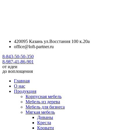
420095 Казань ул.Восстания 100 к.20а
office@loft-partner.ru
8-843-50-50-350
8-987-41-86-901
от идеи
до воплощения
Главная
О нас
Продукция
Корпусная мебель
Мебель из дерева
Мебель для бизнеса
Мягкая мебель
Диваны
Кресла
Кровати